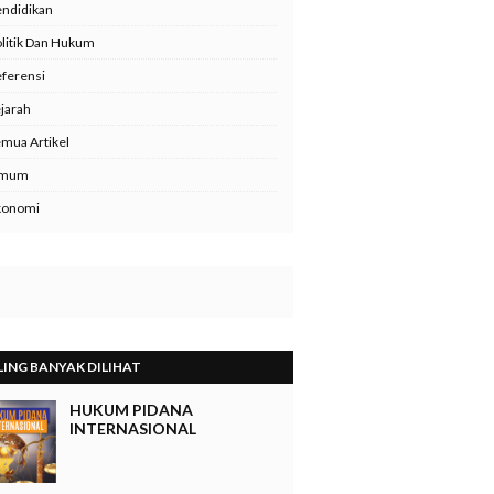
ndidikan
litik Dan Hukum
ferensi
jarah
mua Artikel
mum
konomi
LING BANYAK DILIHAT
HUKUM PIDANA
INTERNASIONAL