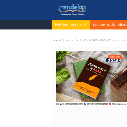
TOS (Term of Service)
Sebelum naskah diterbi
Home
Umum
JEJAK KATA & RASA “Merangkai 