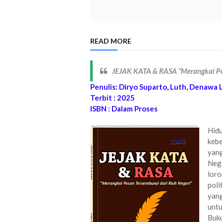
READ MORE
JEJAK KATA & RASA “Merangkai Pes
Penulis: Diryo Suparto, Luth, Denawa Lu
Terbit : 2025
ISBN : Dalam Proses
Hid
keb
yang
Nege
loro
poli
yan
untu
Buk