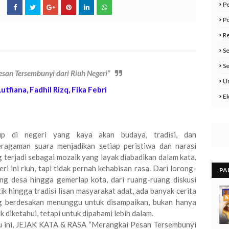
Pe
Po
Re
Se
Se
an Tersembunyi dari Riuh Negeri”
U
tfiana, Fadhil Rizq, Fika Febri
E
up di negeri yang kaya akan budaya, tradisi, dan
eragaman suara menjadikan setiap peristiwa dan narasi
 terjadi sebagai mozaik yang layak diabadikan dalam kata.
ri ini riuh, tapi tidak pernah kehabisan rasa. Dari lorong-
PA
ng desa hingga gemerlap kota, dari ruang-ruang diskusi
tik hingga tradisi lisan masyarakat adat, ada banyak cerita
g berdesakan menunggu untuk disampaikan, bukan hanya
k diketahui, tetapi untuk dipahami lebih dalam.
u ini, JEJAK KATA & RASA “Merangkai Pesan Tersembunyi