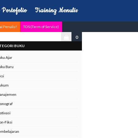
Portofolio
Training Menulis
ai Penulis!
TOS (Term of Service)
0
TEGORI BUKU
ku Ajar
uku Baru
ksi
ukum
anajemen
onograf
tivasi
n-Fiksi
embelajaran