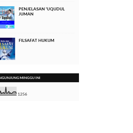
PENJELASAN 'UQUDUL
JUMAN
FILSAFAT HUKUM
NGUNJUNG MINGGU INI
1
2
5
6