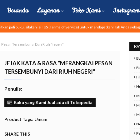
Beranda
Layanan
Toko Kami
Instagram 
tkan jadi buku, silakan isi ToS (Terms of Service) untuk mendapatkan Hak Anda sebag
Pesan Tersembunyi Dari Riuh Negeri”
KA
Bu
JEJAK KATA & RASA “MERANGKAI PESAN
B
TERSEMBUNYI DARI RIUH NEGERI”
Fi
H
Penulis:
M
Buku yang Kami Jual ada di Tokopedia
M
Mo
Product Tags:
Umum
No
P
SHARE THIS