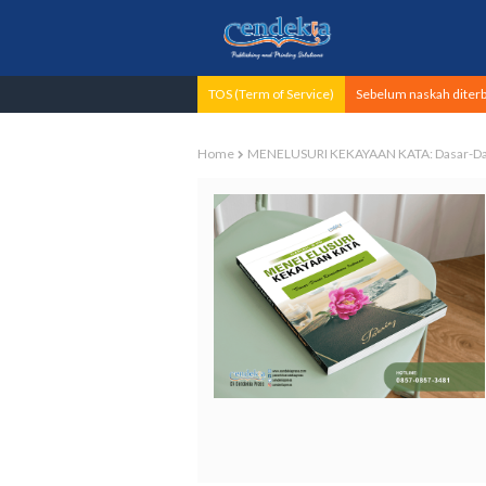
TOS (Term of Service)
Sebelum naskah diterbi
Home
MENELUSURI KEKAYAAN KATA: Dasar-Das