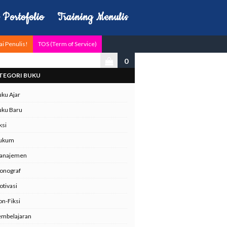
Portofolio
Training Menulis
ai Penulis!
TOS (Term of Service)
0
TEGORI BUKU
ku Ajar
uku Baru
ksi
ukum
anajemen
onograf
tivasi
n-Fiksi
embelajaran