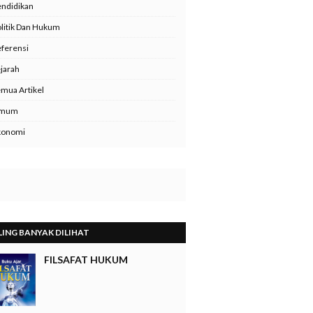
ndidikan
litik Dan Hukum
ferensi
jarah
mua Artikel
mum
konomi
LING BANYAK DILIHAT
FILSAFAT HUKUM