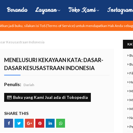
Beranda
Layanan
Toko Kami
Instagram 
tkan jadi buku, silakan isi ToS (Terms of Service) untuk mendapatkan Hak Anda sebag
ar Kesusastraan Indonesia
KA
Bu
MENELUSURI KEKAYAAN KATA: DASAR-
B
DASAR KESUSASTRAAN INDONESIA
Fi
H
Penulis:
Dariah
M
Buku yang Kami Jual ada di Tokopedia
M
Mo
SHARE THIS
No
P