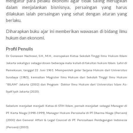
mengatur para pelaku ekonomi agar tidak saling merugikan
dalam menjalankan bisnisnya, persaingan yang harus
dilakukan ialah persaingan yang sehat dengan aturan yang
berlaku.
Diharapkan buku ajar ini memberikan wawasan di bidang ilmu
hukum dan ekonomi.
Profil Penulis
Dr. Gunawan Nachrawi, S.H., M.H., merupakan Ketua Sekolah Tinggi Ilmu Hukum Iblam
Jakarta sekaligus sebagai dosen beberapa mata kuliah di fakultas hukum Iblam. Lahir di
Pamekasan, tanggal 22 Juni 1961. Memperoleh gelar Sarjana Hukum dari Universitas
Surabaya (1985), kemudian Magister Ilmu Hukum dari Sekolah Tinggi Ilmu Hukum
“IBLAM” Jakarta (2002) dan Program Doktor Ilmu Hukum dari Universitas Islam As-
Syafi’iyah Jakarta (2020).
Sebelum menjabat menjadi Ketua di STIH Iblam, pernah menjabat sebagai Manager di
PT. Kerta Niaga (1990-1999), Manager Hukum Personalia di PT. Dharma Niaga (Persero)
(2000) dan General Affair & Legal Counsel di PT. Perusahaan Perdagangan Indonesia
(Persero) (2003).