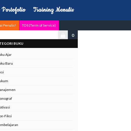
Portofolio
Training Menulis
ai Penulis!
TOS (Term of Service)
0
TEGORI BUKU
ku Ajar
uku Baru
ksi
ukum
anajemen
onograf
tivasi
n-Fiksi
embelajaran