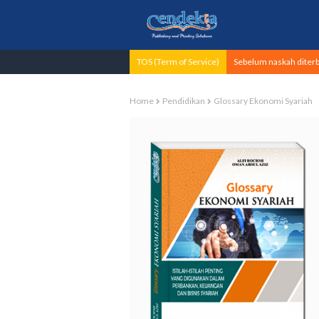
TOS (Term of Service)
Sebelum naskah diterbi
Home
Pendidikan
Glossary Ekonomi Syariah