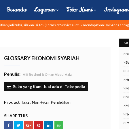
Beranda
Layanan
Toko Kami
Instagram 
tkan jadi buku, silakan isi ToS (Terms of Service) untuk mendapatkan Hak Anda sebag
KA
Bu
GLOSSARY EKONOMI SYARIAH
B
Fi
Penulis:
Alfi Rochmi & Oman Abdul Aziz
H
Buku yang Kami Jual ada di Tokopedia
M
M
Product Tags:
Non-Fiksi
Pendidikan
Mo
No
SHARE THIS
P