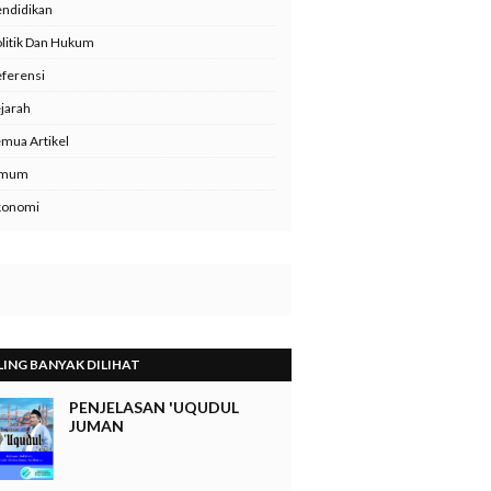
ndidikan
litik Dan Hukum
ferensi
jarah
mua Artikel
mum
konomi
LING BANYAK DILIHAT
PENJELASAN 'UQUDUL
JUMAN