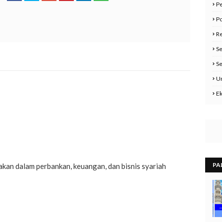
Pe
Po
Re
Se
Se
U
E
PA
nakan dalam perbankan, keuangan, dan bisnis syariah